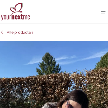
Overslaan naar inhoud
Alle producten