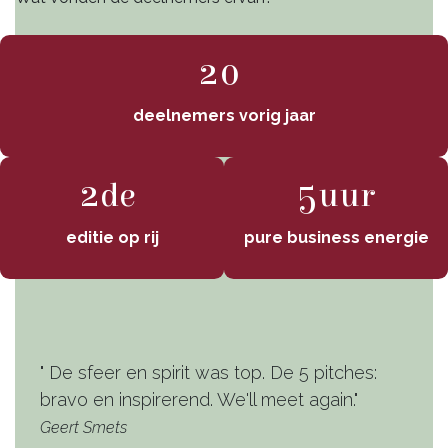
20
deelnemers vorig jaar
2
5
de
uur
editie op rij
pure business energie
" De sfeer en spirit was top. De 5 pitches:
bravo en inspirerend. We'll meet again."
Geert Smets