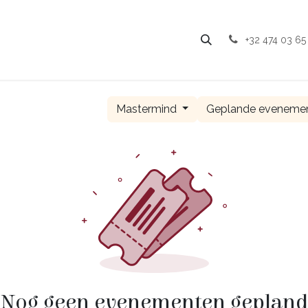
Luisteren
Leren
Afspraak
Over mij
Growth-picnic
+32 474 03 65
Mastermind
Geplande eveneme
Nog geen evenementen gepland