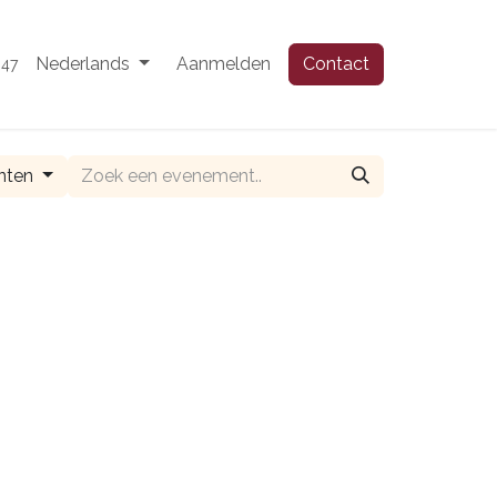
Nederlands
Aanmelden
Contact
 47
nten